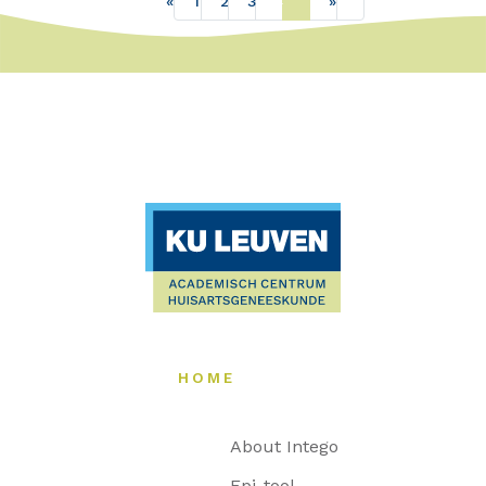
«
1
2
3
4
5
»
HOME
About Intego
Epi-tool