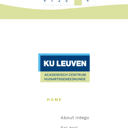
«
1
2
3
4
5
»
HOME
About Intego
Epi-tool