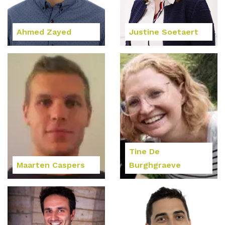
Ahmed Zayed
Justine Soetaert
Tine De
Maarten Caspers
Burghgraeve