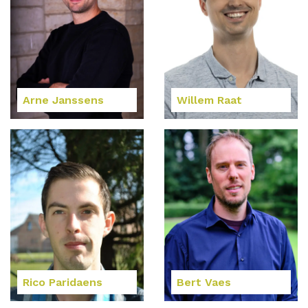
Arne Janssens
Willem Raat
Rico Paridaens
Bert Vaes