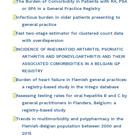
The Burden of Comorbidity in Patients with RA, PSA
or SPA in a General Practice Registry
Infectious burden in older patients presenting to
general practice
Fast two-stage estimator for clustered count data
with overdispersion
INCIDENCE OF RHEUMATOID ARTHRITIS, PSORIATIC
ARTHRITIS AND SPONDYLOARTHRITIS AND THEIR
ASSOCIATED COMORBIDITIES IN A BELGIAN GP
REGISTRY
Burden of heart failure in Flemish general practices:
a registry-based study in the Intego database
Assessing testing rates for viral hepatitis B and C by
general practitioners in Flanders, Belgium: a
registry-based study
Trends in multimorbidity and polypharmacy in the
Flemish-Belgian population between 2000 and
2015