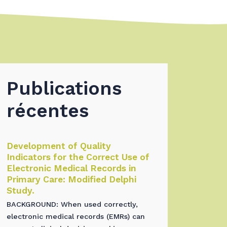
Publications
récentes
Development of Quality
Indicators for the Correct Use of
Electronic Medical Records in
Primary Care: Modified Delphi
Study.
BACKGROUND: When used correctly,
electronic medical records (EMRs) can