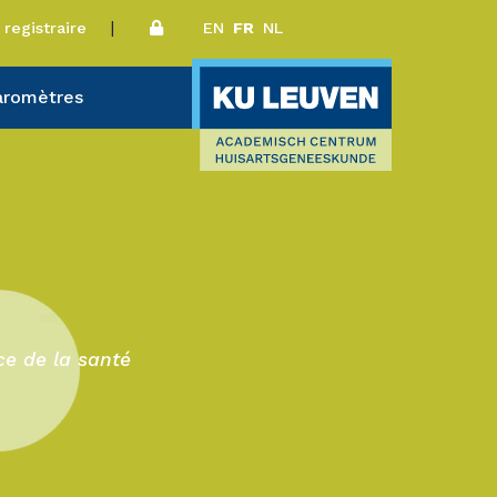
 registraire
EN
FR
NL
aromètres
ce de la santé