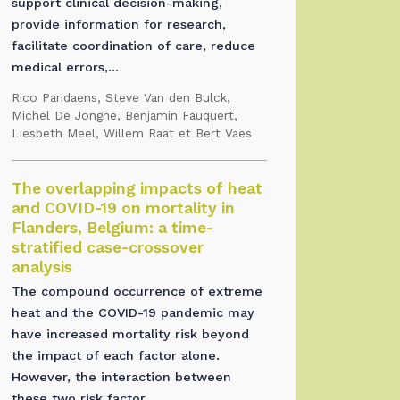
support clinical decision-making,
provide information for research,
facilitate coordination of care, reduce
medical errors,...
Rico Paridaens, Steve Van den Bulck,
Michel De Jonghe, Benjamin Fauquert,
Liesbeth Meel, Willem Raat et Bert Vaes
The overlapping impacts of heat
and COVID-19 on mortality in
Flanders, Belgium: a time-
stratified case-crossover
analysis
The compound occurrence of extreme
heat and the COVID-19 pandemic may
have increased mortality risk beyond
the impact of each factor alone.
However, the interaction between
these two risk factor...