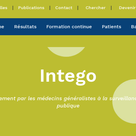
lles
Publications
Contact
Chercher
Devenir
he
Résultats
Formation continue
Patients
B
Intego
rement par les médecins généralistes à la surveillan
publique