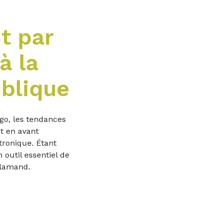
t par
à la
ublique
go, les tendances
t en avant
tronique. Étant
outil essentiel de
flamand.