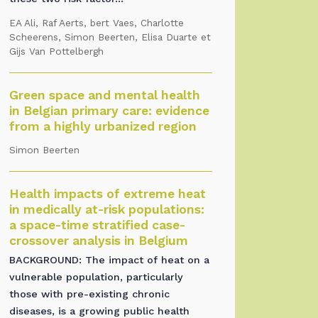
EA Ali, Raf Aerts, bert Vaes, Charlotte
Scheerens, Simon Beerten, Elisa Duarte et
Gijs Van Pottelbergh
Green space and mental health
in Belgian primary care: evidence
from a highly urbanized region
Simon Beerten
Health impacts of extreme heat
in medically at-risk populations:
a space-time stratified case-
crossover analysis in Belgium
BACKGROUND: The impact of heat on a
vulnerable population, particularly
those with pre-existing chronic
diseases, is a growing public health