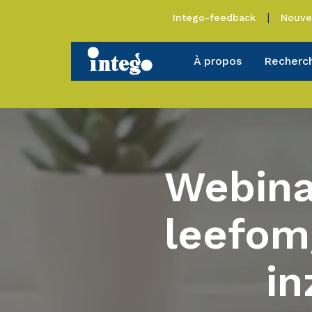
Intego-feedback
Nouve
À propos
Recherc
Webina
leefom
in