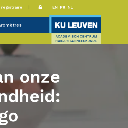
 registraire
EN
FR
NL
aromètres
an onze
ndheid:
ego