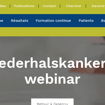
lles
Publications
Contact
Chercher
Devenir
he
Résultats
Formation continue
Patients
B
derhalskanker
webinar
Retour à l’aperçu