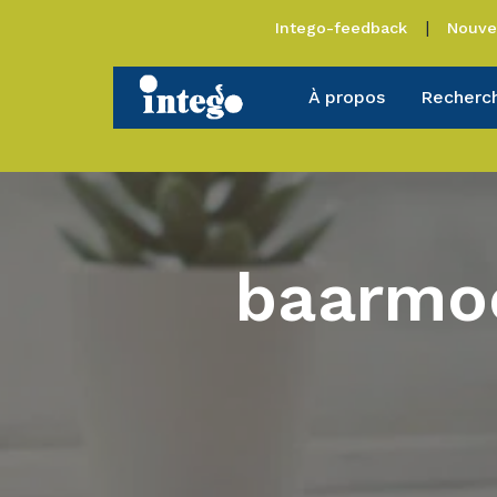
Intego-feedback
Nouve
À propos
Recherc
baarmoe