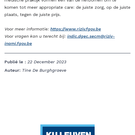
medische praktijk vormen één van de hefbomen om te
komen tot meer appropriate care: de juiste zorg, op de juiste
plaats, tegen de juiste prijs.
Voor meer informatie:
https://www.riziv.fgov.be
Voor vragen kan u terecht bij:
indic.dgec.secm@riziv-
inami.fgov.be
Publié le :
22 December 2023
Auteur:
Tine De Burghgraeve